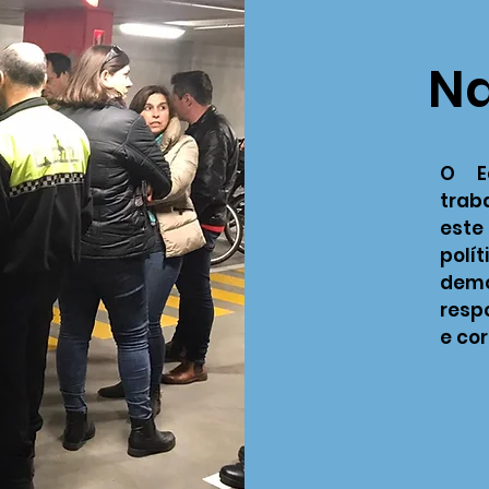
N
O Ed
trab
est
pol
dem
respo
e co