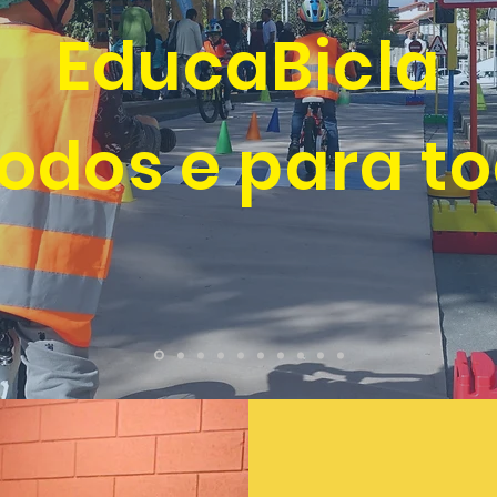
EducaBicla
todos e para to