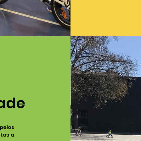
ade
pelos
rtas a