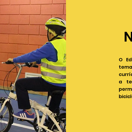
N
O Ed
tema
currí
a te
per
bicic