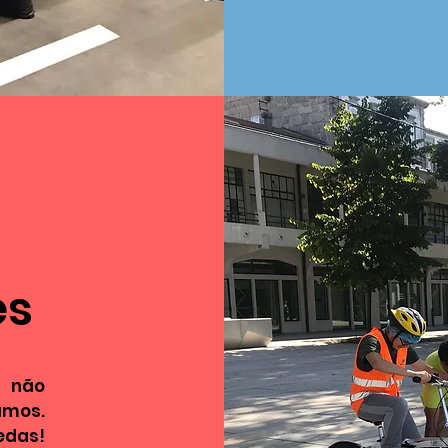
es
a não
amos.
edas!