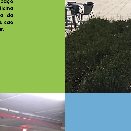
paço
icina
ia da
s são
r.