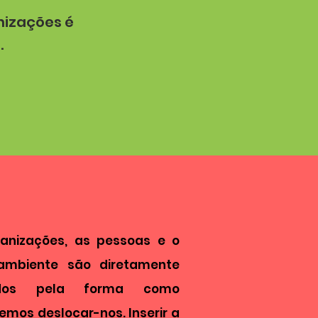
anizações é
anizações é
.
todos.
anizações, as pessoas e o
ambiente são diretamente
ados pela forma como
emos deslocar-nos. Inserir a