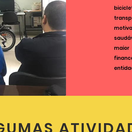
bici
trans
motiva
saudá
maior
finan
entida
GUMAS ATIVIDA