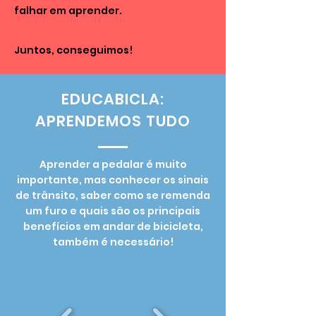
falhar em aprender.
Juntos, conseguimos!
EDUCABICLA:
APRENDEMOS TUDO
Aprender a pedalar é muito
importante, mas conhecer os sinais
de trânsito, saber como se remenda
um furo e quais são os principais
benefícios em andar de bicicleta,
também é necessário!