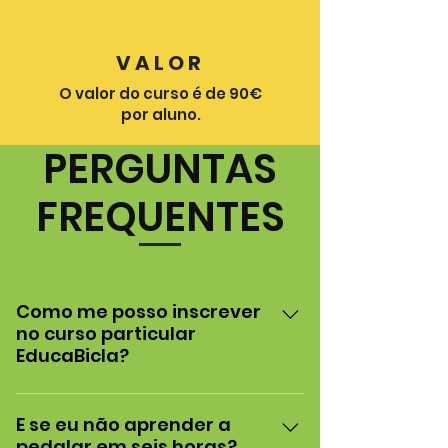
VALOR
O valor do curso é de 90€
por aluno.
PERGUNTAS
FREQUENTES
Como me posso inscrever
no curso particular
EducaBicla?
Visite-nos na loja da Get Green
situada na Plataforma das Artes e
E se eu não aprender a
pedalar em seis horas?
da Criatividade, em Guimarães, ou