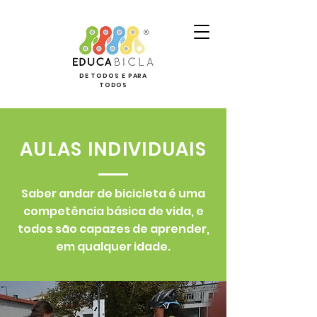
DE TODOS E PARA
TODOS
AULAS INDIVIDUAIS
Saber andar de bicicleta é uma
competência básica de vida, e
todos são capazes de aprender,
em qualquer idade.